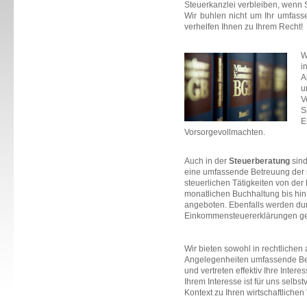
Steuerkanzlei verbleiben, wenn 
Wir buhlen nicht um Ihr umfass
verhelfen Ihnen zu Ihrem Recht!
W
i
A
u
V
S
E
Vorsorgevollmachten.
Auch in der
Steuerberatung
sind 
eine umfassende Betreuung der 
steuerlichen Tätigkeiten von de
monatlichen Buchhaltung bis hi
angeboten. Ebenfalls werden du
Einkommensteuererklärungen gef
Wir bieten sowohl in rechtlichen 
Angelegenheiten umfassende Ber
und vertreten effektiv Ihre Inter
Ihrem Interesse ist für uns selb
Kontext zu Ihren wirtschaftliche