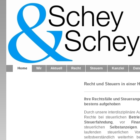
Home
Wir
Aktuell
Recht
Steuern
Kanzlei
Dat
Recht und Steuern in einer 
Ihre Rechtsfälle und Steuerang
bestens aufgehoben
Durch unsere interdisziplinäre A
Rechte bei steuerlichen
Betri
Steuerfahndung
, vor
Fina
steuerlichen
Selbstanzeigen
.
laufenden steuerlichen V
selbstverständlich weiterhin 